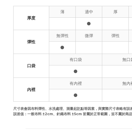
薄
適中
厚
厚度
●
無彈性
微彈
彈性
彈性
●
有口袋
無口
口袋
●
有內裡
無內
內裡
●
尺寸表會因布料彈性、水洗處理、測量起訖點等因素，與實際尺寸表略有誤
誤差值：一般布料 ±2cm、針織布料 ±5cm 皆屬於正常範圍，並不屬於商