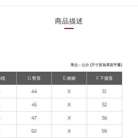
商品描述
單位：公分 (尺寸皆為單面平量)
褲檔
D.臀寬
E.褲腳
F.下擺寬
X
44
X
51
X
45
X
52
X
47
X
56
X
50
X
59