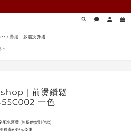
yer / 疊搭．多層次穿搭

立即購買
 shop｜前燙鑽鬆
55C002 一色
 宅配免運費 (無提供貨到付款)
消費滿899元免運