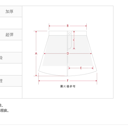
加厚
超彈
袋
裡
差。
品瑕疵。