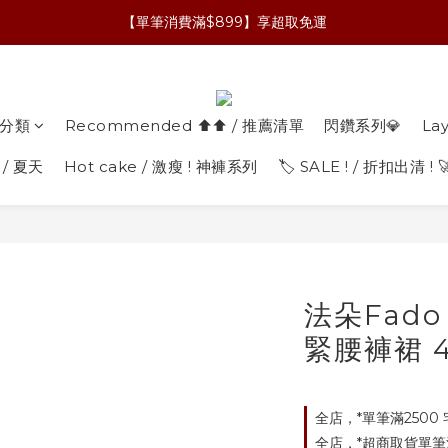
【單筆消費滿$899】享超取免運
分類
Recommended ⬆︎⬆︎ / 推薦清單
閃鑽系列💎
La
 / 夏天
Hot cake / 激瘦 ! 神褲系列
🏷️ SALE ! / 折扣出清 ! 
法朵Fado
緊腰褲裙 4
全店，*單筆滿2500
全店，*超商取貨單筆