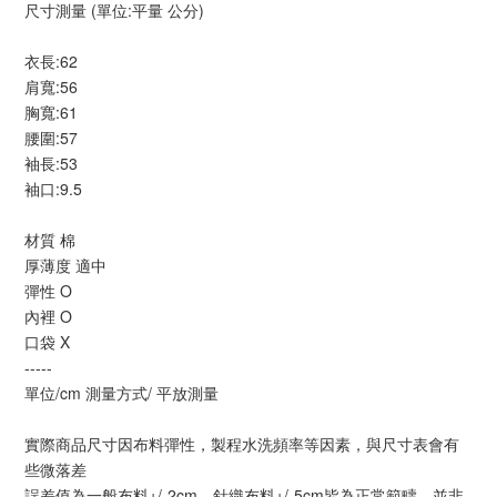
尺寸測量 (單位:平量 公分)
衣長:62
肩寬:56
胸寬:61
腰圍:57
袖長:53
袖口:9.5
材質 棉
厚薄度 適中
彈性 O
內裡 O
口袋 X
-----
單位/cm 測量方式/ 平放測量
實際商品尺寸因布料彈性，製程水洗頻率等因素，與尺寸表會有
些微落差
誤差值為一般布料+/-2cm、針織布料+/-5cm皆為正常範疇，並非