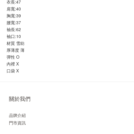
衣長:47
肩寬:40
胸寬:39
腰寬:37
袖長:62
袖口:10
材質 雪紡
厚薄度 薄
彈性 O
內裡 X
口袋 X
關於我們
品牌介紹
門市資訊