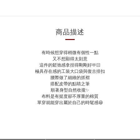
商品描述
有時候想穿得稍微有個性一點
又不想顯得太刻意
這件的鬆弛感拿捏得剛剛好🫶🏻
極具存在感的工裝大口袋與復古排扣
腰際做了細緻的抓褶
搭配皮帶的點睛之筆
順著身型自然收攏✨
布料是有挺度卻不厚重的棉質
單穿就能穿出屬於自己的時髦感😆