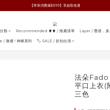
【單筆消費滿$899】享超取免運
分類
Recommended ⬆︎⬆︎ / 推薦清單
Layer / 疊搭
ke / 激瘦 ! 神褲系列
🏷️ SALE / 折扣出清
法朵Fado
平口上衣(附
三色