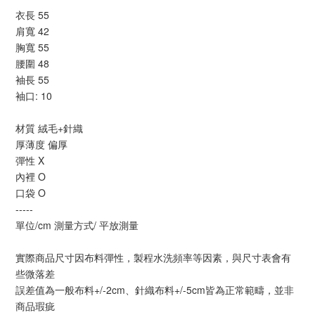
衣長 55
肩寬 42
胸寬 55
腰圍 48
袖長 55
袖口: 10
材質 絨毛+針織
厚薄度 偏厚
彈性 X
內裡 O
口袋 O
-----
單位/cm 測量方式/ 平放測量
實際商品尺寸因布料彈性，製程水洗頻率等因素，與尺寸表會有
些微落差
誤差值為一般布料+/-2cm、針織布料+/-5cm皆為正常範疇，並非
商品瑕疵