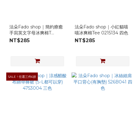
法朵Fado shop｜簡約療癒
法朵Fado shop｜小紅貓喵
手寫英文字母冰爽棉T
喵冰爽棉Tee 0215134 四色
0215131 四色
NT$285
NT$285
SALE ! 任選三件6折