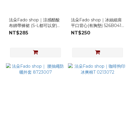
法朵Fado shop｜涼感醋酸
法朵Fado shop｜冰絲細肩
布綁帶褲裙 (S-L都可以穿)
平口背心(有胸墊) 526B041
4753004 三色
四色
NT$285
NT$250