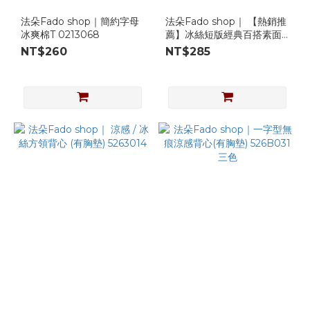
法朵Fado shop｜簡約字母
法朵Fado shop｜ 【熱銷推
冰爽棉T 0213068
薦】冰絲短版經典百搭素面
透膚雪紡襯衫 3723015
NT$260
NT$285