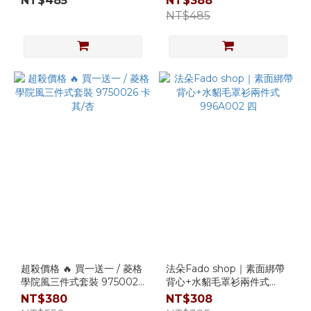
NT$485
NT$388
NT$485
超殺價格 🔥 買一送一 / 菱格
法朵Fado shop｜素面綁帶
學院風三件式套裝 9750026
背心+水貂毛罩衫兩件式
卡其/杏
996A002 四
NT$380
NT$308