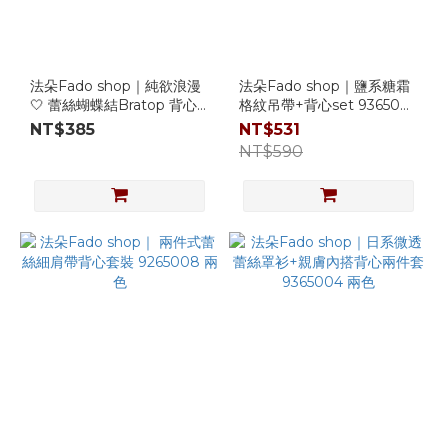
法朵Fado shop｜純欲浪漫
法朵Fado shop｜鹽系糖霜
🤍 蕾絲蝴蝶結Bratop 背心
格紋吊帶+背心set 9365003
+薄外 兩件組 916B004 三
兩色
NT$385
NT$531
色
NT$590