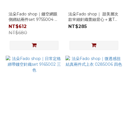
法朵Fado shop｜鏤空網眼
法朵Fado shop｜ 甜美層次
側綁結兩件set 9755004 兩
款🌸細針織蕾絲背心＋素T
色
兩件套 9165003 兩色
NT$612
NT$285
NT$680