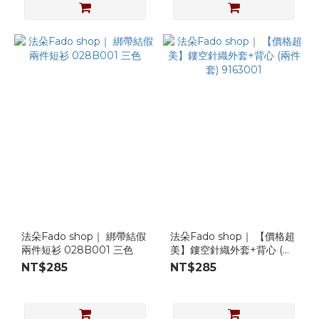
法朵Fado shop｜ 綁帶結假
法朵Fado shop｜ 【價格超
兩件短衫 028B001 三色
美】鏤空針織外套+背心 (兩
件套) 9163001
NT$285
NT$285