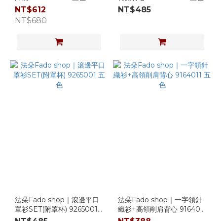
NT$612
NT$485
NT$680
法朵Fado shop｜滾邊平口
法朵Fado shop｜一字領針
罩衫SET(附罩杯) 9265001
織衫+高領削肩背心 9164011
五色
五色