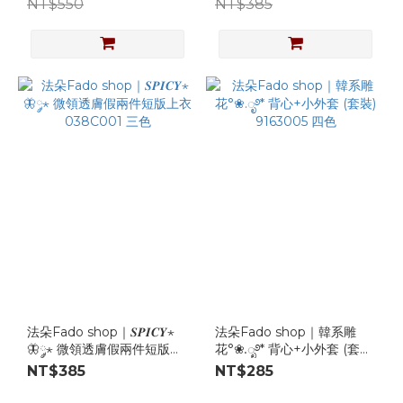
NT$550
NT$385
法朵Fado shop｜𝑺𝑷𝑰𝑪𝒀⋆
法朵Fado shop｜韓系雕
🦋༘⋆ 微領透膚假兩件短版上
花°❀.ೃ࿔* 背心+小外套 (套裝)
衣 038C001 三色
9163005 四色
NT$385
NT$285