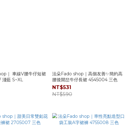
shop｜ 車線V腰牛仔短裙
法朵Fado shop｜高個友善✨簡約高
/ 淺藍 S~XL
腰後開岔牛仔長裙 4545004 三色
NT$531
NT$590