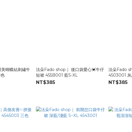
｜甜美蝴蝶結刺繡牛
法朵Fado shop｜ 後口袋愛心💓牛仔
法朵Fado 
兩色
短裙 455B001 藍S-XL
4503001 灰
NT$385
NT$385