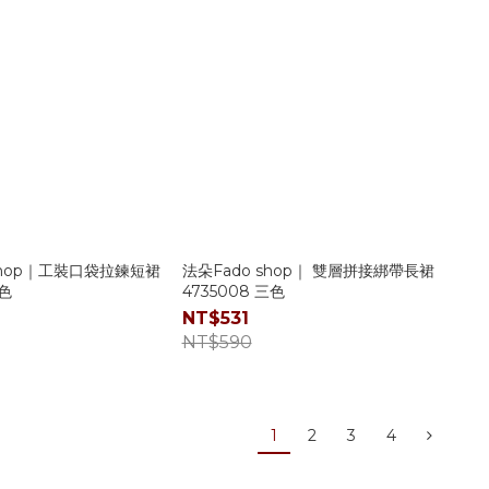
shop｜工裝口袋拉鍊短裙
法朵Fado shop｜ 雙層拼接綁帶長裙
兩色
4735008 三色
NT$531
NT$590
1
2
3
4