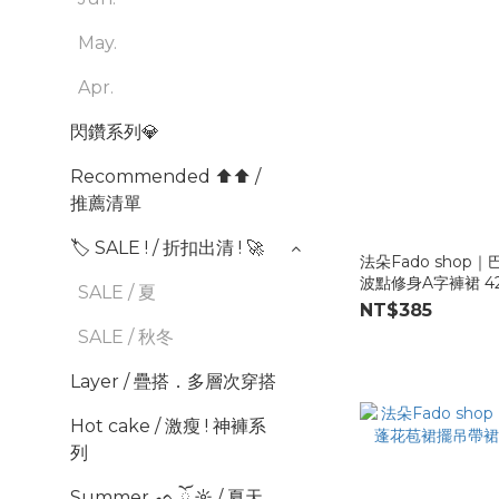
May.
Apr.
閃鑽系列💎
Recommended ⬆︎⬆︎ /
推薦清單
🏷️ SALE ! / 折扣出清 ! 🚀
法朵Fado shop｜
波點修身A字褲裙 42
SALE / 夏
NT$385
SALE / 秋冬
Layer / 疊搭．多層次穿搭
Hot cake / 激瘦 ! 神褲系
列
Summer ᨒ ོ ☼ / 夏天