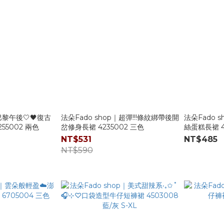
巴黎午後🤍🖤復古
法朵Fado shop｜超彈!!!條紋綁帶後開
法朵Fado 
55002 兩色
岔修身長裙 4235002 三色
絲蛋糕長裙 4
NT$531
NT$485
NT$590