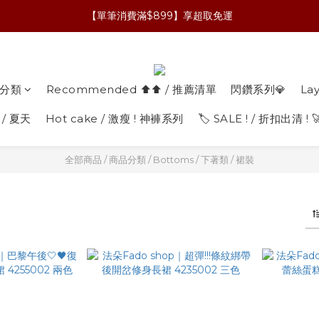
【單筆消費滿$899】享超取免運
分類
Recommended ⬆︎⬆︎ / 推薦清單
閃鑽系列💎
La
 / 夏天
Hot cake / 激瘦 ! 神褲系列
🏷️ SALE ! / 折扣出清 ! 
全部商品
/
商品分類
/
Bottoms / 下著類
/
裙裝