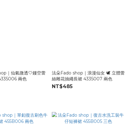
shop｜仙氣微透🤍鏤空蕾
法朵Fado shop｜浪漫仙女 🕊️ 立體蕾
335006 兩色
絲雕花抽繩長裙 4335007 兩色
NT$485