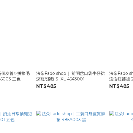
｜高個友善✨拼接毛
法朵Fado shop｜ 前開岔口袋牛仔裙
法朵Fado 
5003 三色
深藍/淺藍 S~XL 4543001
澎澎短褲裙 2
NT$485
NT$485