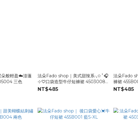
｜雲朵般輕盈☁️澎蓬
法朵Fado shop｜美式甜辣系‧₊✩˚🎧
法朵Fado 
5004 三色
⊹♡口袋造型牛仔短褲裙 4503008
褲裙 455B0
藍/灰 S-XL
NT$485
NT$485